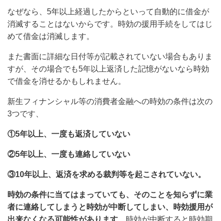
なぜなら、
5年以上経過したからといって自動的に借金が
消滅することはない
からです。時効の援用手続をしてはじ
めて借金は消滅します。
また書面に詳細な日付等が記載されていない場合もありま
すが、その場合でも5年以上返済した記憶がないなら時効
で借金を消せるかもしれません。
新生フィナンシャル等の消費者金融
への時効の条件は次の
3つです、
①5年以上、一度も返済していない
②5年以上、一度も連絡していない
③10年以上、返済を求める裁判等を起こされていない
。
時効の条件に当てはまっていても、そのことを知らずに
業
者に連絡してしまうと時効が中断してしまい、時効援用が
出来なくなる可能性があります
、時効が中断すると時効期