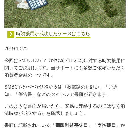
時効援用が成功したケースはこちら
2019.10.25
今回はSMBCｺﾝｼｭｰﾏｰﾌｧｲﾅﾝｽ(プロミス)に対する時効援用に
関してご説明します。当サポートにも多数ご依頼いただく
消費者金融の一つです。
SMBCｺﾝｼｭｰﾏｰﾌｧｲﾅﾝｽからは「お電話のお願い」「ご通
知」「催告書」などの
タイトルで書面が届きます。
このような書面が届いたら、安易に連絡するのではなく消
滅時効が成立するかを確認しましょう。
書面に記載されている「
期限利益喪失日
」「
支払期日
」
か