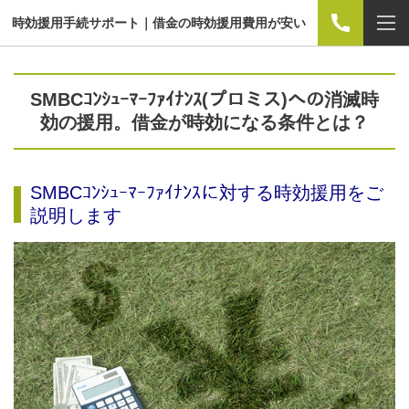
時効援用手続サポート｜借金の時効援用費用が安い
SMBCｺﾝｼｭｰﾏｰﾌｧｲﾅﾝｽ(プロミス)への消滅時
効の援用。借金が時効になる条件とは？
SMBCｺﾝｼｭｰﾏｰﾌｧｲﾅﾝｽに対する時効援用をご
説明します