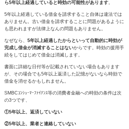
ら5年以上経過していると時効の可能性があります
。
5年以上経過している借金を
請求すること自体は違法では
ありません。古い借金を請求することに問題があるように
も思われますが法律上なんの問題もありません。
なぜなら、
5年以上経過したからといって自動的に時効が
完成し借金が消滅することはない
からです。時効の援用手
続をしてはじめて借金は消滅します。
書面に詳細な日付等が記載されていない場合もあります
が、その場合でも5年以上返済した記憶がないなら時効で
借金を消せるかもしれません。
SMBCｺﾝｼｭｰﾏｰﾌｧｲﾅﾝｽ等の消費者金融
への時効の条件は次
の3つです、
①5年以上、返済していない
②5年以上、業者と連絡していない